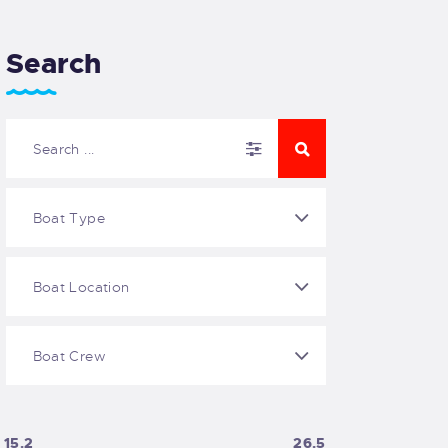
Search
15.2
26.5