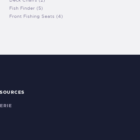
Fish Finder (5)
Front Fishing Seats (4)
SSOURCES
ERIE