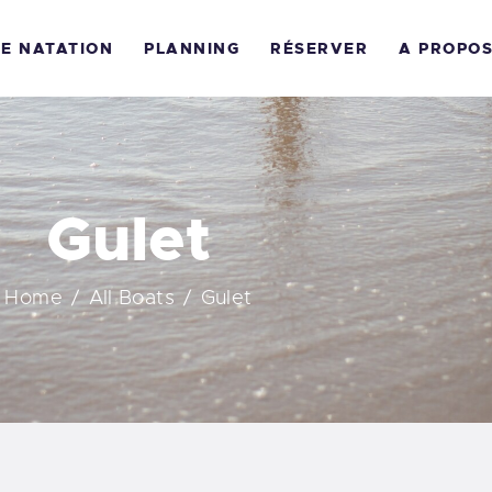
COLE DE L’OCÉAN
DE NATATION
PLANNING
RÉSERVER
A PROPO
COLE DE NATATION
LANNING
ÉSERVER
Gulet
 PROPOS
Home
All Boats
Gulet