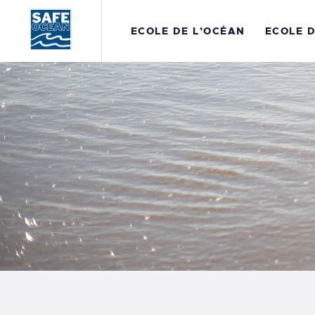
E
ECOLE DE L’OCÉAN
ECOLE 
E
P
R
A