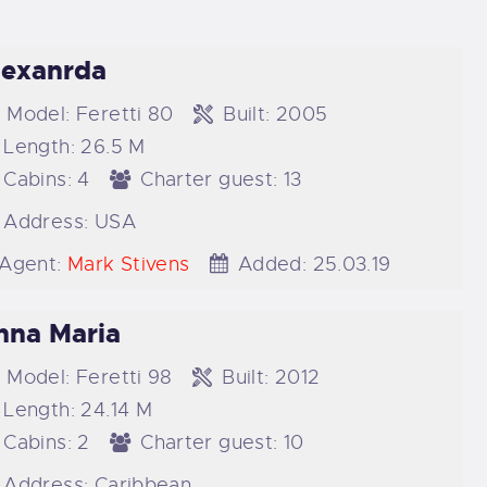
lexanrda
Model:
Feretti 80
Built:
2005
Length:
26.5 M
Cabins:
4
Charter guest:
13
Address:
USA
Agent:
Mark Stivens
Added:
25.03.19
nna Maria
Model:
Feretti 98
Built:
2012
Length:
24.14 M
Cabins:
2
Charter guest:
10
Address:
Caribbean