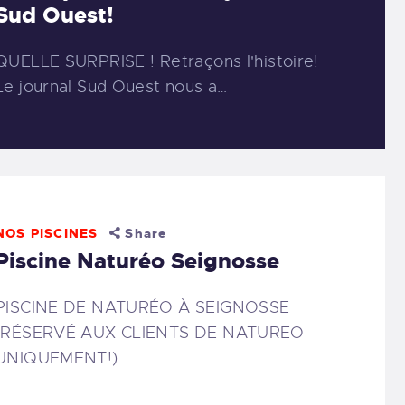
Sud Ouest!
QUELLE SURPRISE ! Retraçons l'histoire!
Le journal Sud Ouest nous a…
NOS PISCINES
Share
Piscine Naturéo Seignosse
PISCINE DE NATURÉO À SEIGNOSSE
(RÉSERVÉ AUX CLIENTS DE NATUREO
UNIQUEMENT!)…