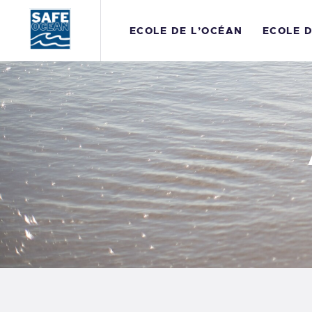
E
ECOLE DE L’OCÉAN
ECOLE 
E
P
R
A