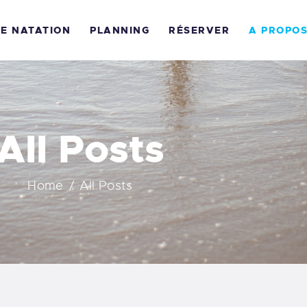
COLE DE L’OCÉAN
DE NATATION
PLANNING
RÉSERVER
A PROPO
COLE DE NATATION
LANNING
ÉSERVER
All Posts
 PROPOS
Home
All Posts