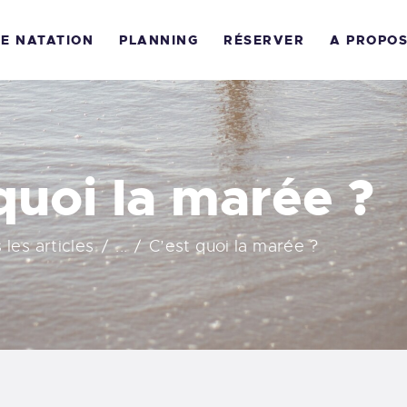
COLE DE L’OCÉAN
DE NATATION
PLANNING
RÉSERVER
A PROPO
COLE DE NATATION
LANNING
ÉSERVER
quoi la marée ?
 PROPOS
 les articles
...
C’est quoi la marée ?