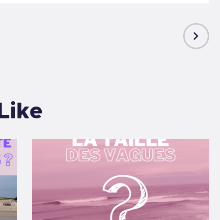
NEXT
POST
Like