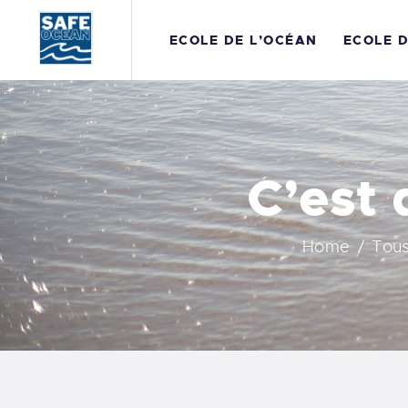
E
ECOLE DE L’OCÉAN
ECOLE 
E
P
R
C’est 
A
Home
Tous